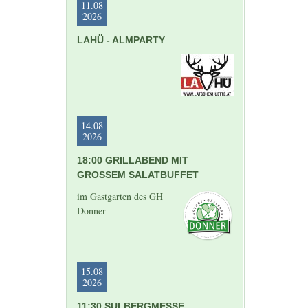
11.08
2026
LAHÜ - ALMPARTY
14.08
2026
18:00 GRILLABEND MIT
GROSSEM SALATBUFFET
im Gastgarten des GH
Donner
15.08
2026
11:30 SULBERGMESSE