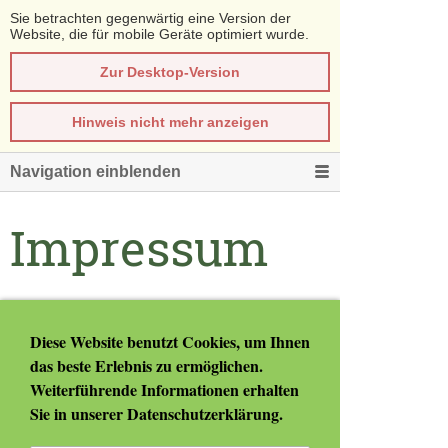
Sie betrachten gegenwärtig eine Version der
Website, die für mobile Geräte optimiert wurde.
Zur Desktop-Version
Hinweis nicht mehr anzeigen
Navigation einblenden
Impressum
Gemeinde Fladnitz an der Teichalm
Diese Website benutzt Cookies, um Ihnen
8163 Fladnitz an der Teichalm
das beste Erlebnis zu ermöglichen.
Fladnitz/Teichalm 100
Weiterführende Informationen erhalten
Tel.: +433179 23238
Sie in unserer
Datenschutzerklärung
.
Fax DW 211